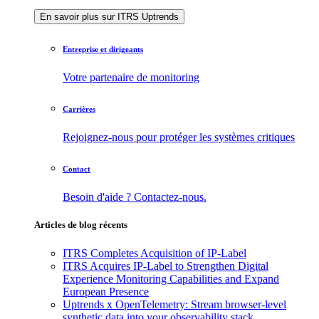
En savoir plus sur ITRS Uptrends
Entreprise et dirigeants
Votre partenaire de monitoring
Carrières
Rejoignez-nous pour protéger les systèmes critiques
Contact
Besoin d'aide ? Contactez-nous.
Articles de blog récents
ITRS Completes Acquisition of IP-Label
ITRS Acquires IP-Label to Strengthen Digital
Experience Monitoring Capabilities and Expand
European Presence
Uptrends x OpenTelemetry: Stream browser-level
synthetic data into your observability stack