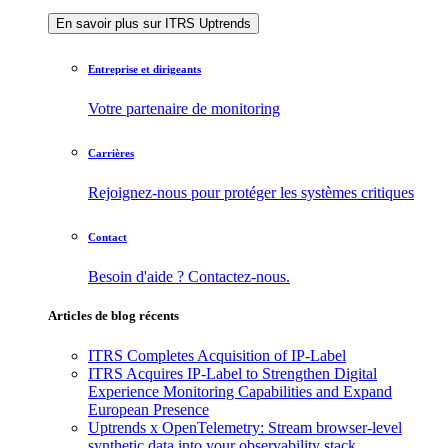
En savoir plus sur ITRS Uptrends
Entreprise et dirigeants
Votre partenaire de monitoring
Carrières
Rejoignez-nous pour protéger les systèmes critiques
Contact
Besoin d'aide ? Contactez-nous.
Articles de blog récents
ITRS Completes Acquisition of IP-Label
ITRS Acquires IP-Label to Strengthen Digital
Experience Monitoring Capabilities and Expand
European Presence
Uptrends x OpenTelemetry: Stream browser-level
synthetic data into your observability stack