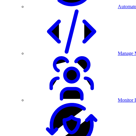
Automate
Manage M
Monitor 