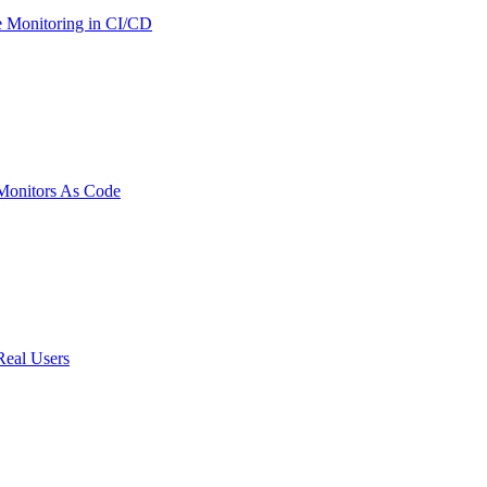
 Monitoring in CI/CD
onitors As Code
Real Users