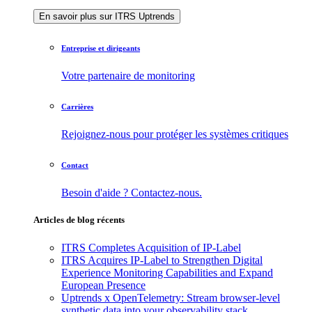
En savoir plus sur ITRS Uptrends
Entreprise et dirigeants
Votre partenaire de monitoring
Carrières
Rejoignez-nous pour protéger les systèmes critiques
Contact
Besoin d'aide ? Contactez-nous.
Articles de blog récents
ITRS Completes Acquisition of IP-Label
ITRS Acquires IP-Label to Strengthen Digital
Experience Monitoring Capabilities and Expand
European Presence
Uptrends x OpenTelemetry: Stream browser-level
synthetic data into your observability stack