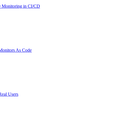
 Monitoring in CI/CD
onitors As Code
Real Users