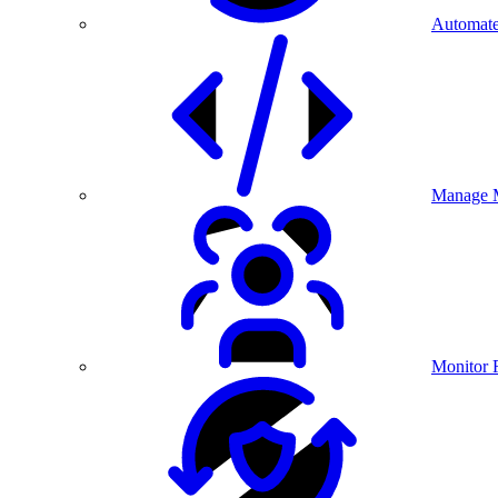
Automate
Manage M
Monitor 