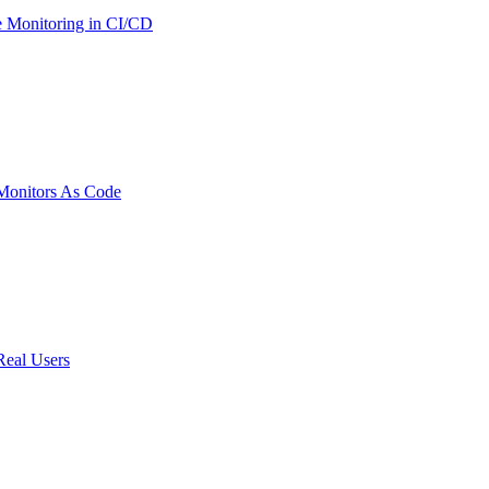
 Monitoring in CI/CD
onitors As Code
Real Users