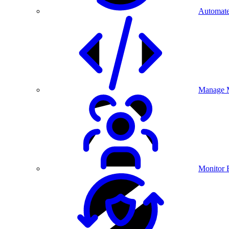
Automate
Manage M
Monitor 