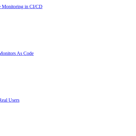
 Monitoring in CI/CD
onitors As Code
Real Users