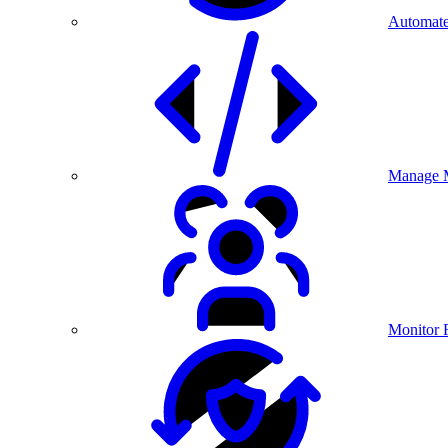
Automate
Manage M
Monitor 