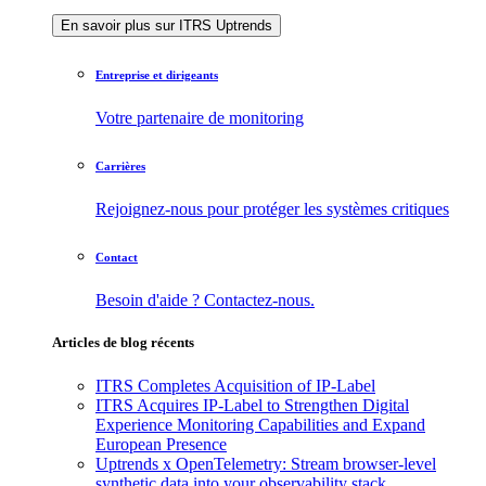
En savoir plus sur ITRS Uptrends
Entreprise et dirigeants
Votre partenaire de monitoring
Carrières
Rejoignez-nous pour protéger les systèmes critiques
Contact
Besoin d'aide ? Contactez-nous.
Articles de blog récents
ITRS Completes Acquisition of IP-Label
ITRS Acquires IP-Label to Strengthen Digital
Experience Monitoring Capabilities and Expand
European Presence
Uptrends x OpenTelemetry: Stream browser-level
synthetic data into your observability stack