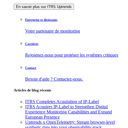
En savoir plus sur ITRS Uptrends
Entreprise et dirigeants
Votre partenaire de monitoring
Carrières
Rejoignez-nous pour protéger les systèmes critiques
Contact
Besoin d'aide ? Contactez-nous.
Articles de blog récents
ITRS Completes Acquisition of IP-Label
ITRS Acquires IP-Label to Strengthen Digital
Experience Monitoring Capabilities and Expand
European Presence
Uptrends x OpenTelemetry: Stream browser-level
synthetic data into your observability stack