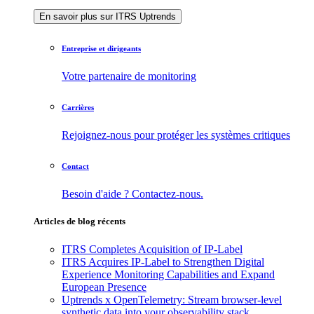
En savoir plus sur ITRS Uptrends
Entreprise et dirigeants
Votre partenaire de monitoring
Carrières
Rejoignez-nous pour protéger les systèmes critiques
Contact
Besoin d'aide ? Contactez-nous.
Articles de blog récents
ITRS Completes Acquisition of IP-Label
ITRS Acquires IP-Label to Strengthen Digital
Experience Monitoring Capabilities and Expand
European Presence
Uptrends x OpenTelemetry: Stream browser-level
synthetic data into your observability stack