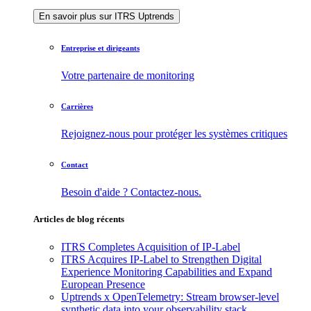
En savoir plus sur ITRS Uptrends
Entreprise et dirigeants
Votre partenaire de monitoring
Carrières
Rejoignez-nous pour protéger les systèmes critiques
Contact
Besoin d'aide ? Contactez-nous.
Articles de blog récents
ITRS Completes Acquisition of IP-Label
ITRS Acquires IP-Label to Strengthen Digital
Experience Monitoring Capabilities and Expand
European Presence
Uptrends x OpenTelemetry: Stream browser-level
synthetic data into your observability stack