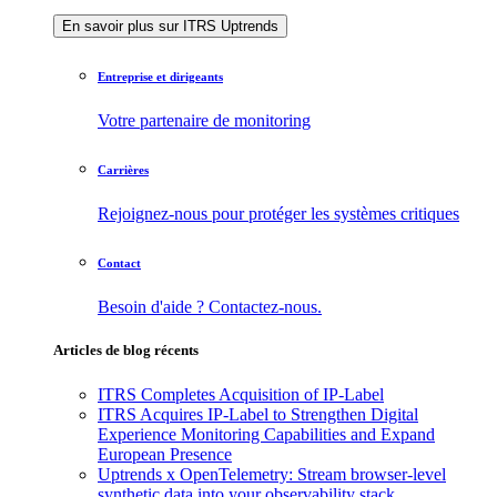
En savoir plus sur ITRS Uptrends
Entreprise et dirigeants
Votre partenaire de monitoring
Carrières
Rejoignez-nous pour protéger les systèmes critiques
Contact
Besoin d'aide ? Contactez-nous.
Articles de blog récents
ITRS Completes Acquisition of IP-Label
ITRS Acquires IP-Label to Strengthen Digital
Experience Monitoring Capabilities and Expand
European Presence
Uptrends x OpenTelemetry: Stream browser-level
synthetic data into your observability stack