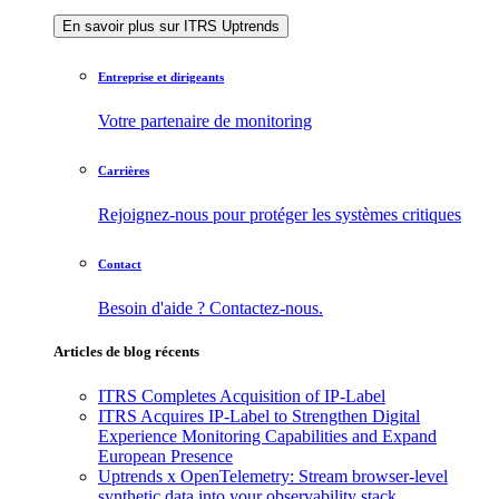
En savoir plus sur ITRS Uptrends
Entreprise et dirigeants
Votre partenaire de monitoring
Carrières
Rejoignez-nous pour protéger les systèmes critiques
Contact
Besoin d'aide ? Contactez-nous.
Articles de blog récents
ITRS Completes Acquisition of IP-Label
ITRS Acquires IP-Label to Strengthen Digital
Experience Monitoring Capabilities and Expand
European Presence
Uptrends x OpenTelemetry: Stream browser-level
synthetic data into your observability stack