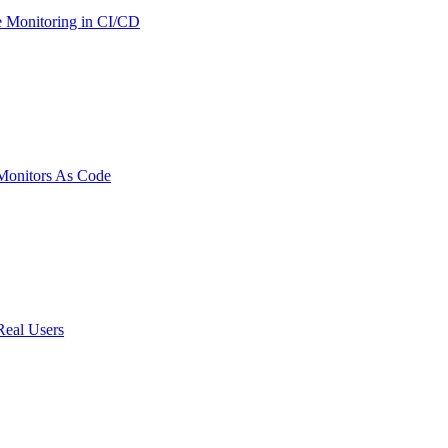
 Monitoring in CI/CD
onitors As Code
Real Users