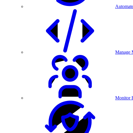
Automate
Manage M
Monitor 