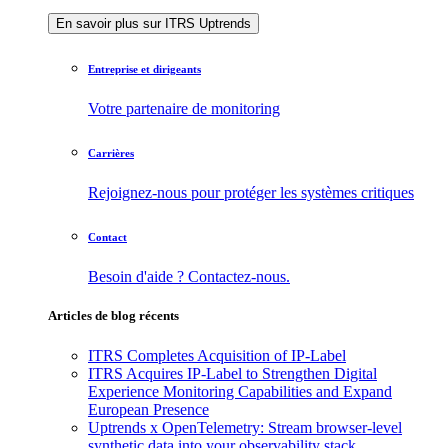
En savoir plus sur ITRS Uptrends
Entreprise et dirigeants
Votre partenaire de monitoring
Carrières
Rejoignez-nous pour protéger les systèmes critiques
Contact
Besoin d'aide ? Contactez-nous.
Articles de blog récents
ITRS Completes Acquisition of IP-Label
ITRS Acquires IP-Label to Strengthen Digital
Experience Monitoring Capabilities and Expand
European Presence
Uptrends x OpenTelemetry: Stream browser-level
synthetic data into your observability stack