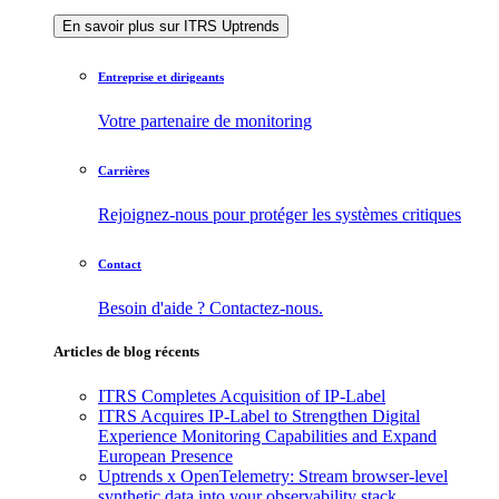
En savoir plus sur ITRS Uptrends
Entreprise et dirigeants
Votre partenaire de monitoring
Carrières
Rejoignez-nous pour protéger les systèmes critiques
Contact
Besoin d'aide ? Contactez-nous.
Articles de blog récents
ITRS Completes Acquisition of IP-Label
ITRS Acquires IP-Label to Strengthen Digital
Experience Monitoring Capabilities and Expand
European Presence
Uptrends x OpenTelemetry: Stream browser-level
synthetic data into your observability stack