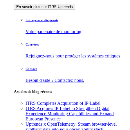
En savoir plus sur ITRS Uptrends
Entreprise et dirigeants
Votre partenaire de monitoring
Carrières
Rejoignez-nous pour protéger les systèmes critiques
Contact
Besoin d'aide ? Contactez-nous.
Articles de blog récents
ITRS Completes Acquisition of IP-Label
ITRS Acquires IP-Label to Strengthen Digital
Experience Monitoring Capabilities and Expand
European Presence
Uptrends x OpenTelemetry: Stream browser-level
synthetic data into your observability stack