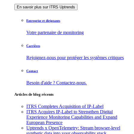
En savoir plus sur ITRS Uptrends
Entreprise et dirigeants
Votre partenaire de monitoring
Carrières
Rejoignez-nous pour protéger les systèmes critiques
Contact
Besoin d'aide ? Contactez-nous.
Articles de blog récents
ITRS Completes Acquisition of IP-Label
ITRS Acquires IP-Label to Strengthen Digital
Experience Monitoring Capabilities and Expand
European Presence
Uptrends x OpenTelemetry: Stream browser-level
synthetic data into your observability stack