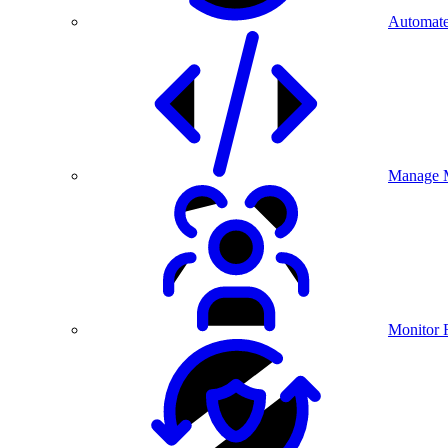
Automate
Manage M
Monitor 