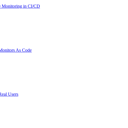
 Monitoring in CI/CD
onitors As Code
Real Users