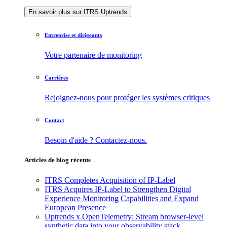
En savoir plus sur ITRS Uptrends
Entreprise et dirigeants
Votre partenaire de monitoring
Carrières
Rejoignez-nous pour protéger les systèmes critiques
Contact
Besoin d'aide ? Contactez-nous.
Articles de blog récents
ITRS Completes Acquisition of IP-Label
ITRS Acquires IP-Label to Strengthen Digital
Experience Monitoring Capabilities and Expand
European Presence
Uptrends x OpenTelemetry: Stream browser-level
synthetic data into your observability stack