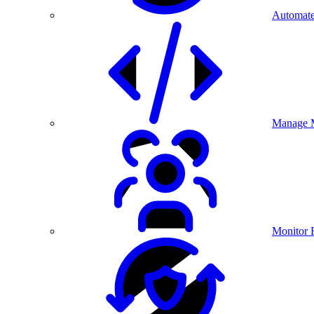
Automate
Manage M
Monitor 