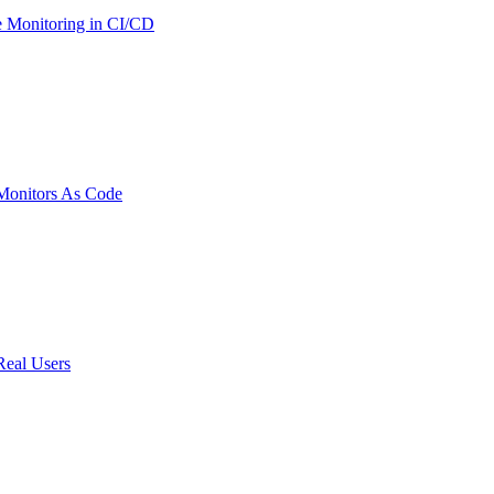
 Monitoring in CI/CD
onitors As Code
Real Users