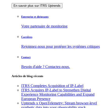
En savoir plus sur ITRS Uptrends
Entreprise et dirigeants
Votre partenaire de monitoring
Carrières
Rejoignez-nous pour protéger les systèmes critiques
Contact
Besoin d'aide ? Contactez-nous.
Articles de blog récents
ITRS Completes Acquisition of IP-Label
ITRS Acquires IP-Label to Strengthen Digital
Experience Monitoring Capabilities and Expand
European Presence
Uptrends x OpenTelemetry: Stream browser-level
synthetic data into your observability stack