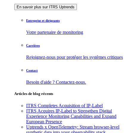
En savoir plus sur ITRS Uptrends
Entreprise et dirigeants
Votre partenaire de monitoring
Carrières
Rejoignez-nous pour protéger les systèmes critiques
Contact
Besoin d'aide ? Contactez-nous.
Articles de blog récents
ITRS Completes Acquisition of IP-Label
ITRS Acquires IP-Label to Strengthen Digital
Experience Monitoring Capabilities and Expand
European Presence
Uptrends x OpenTelemetry: Stream browser-level
synthetic data into your observability stack