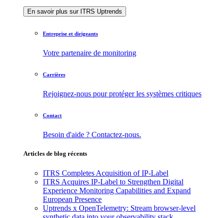
En savoir plus sur ITRS Uptrends
Entreprise et dirigeants
Votre partenaire de monitoring
Carrières
Rejoignez-nous pour protéger les systèmes critiques
Contact
Besoin d'aide ? Contactez-nous.
Articles de blog récents
ITRS Completes Acquisition of IP-Label
ITRS Acquires IP-Label to Strengthen Digital
Experience Monitoring Capabilities and Expand
European Presence
Uptrends x OpenTelemetry: Stream browser-level
synthetic data into your observability stack