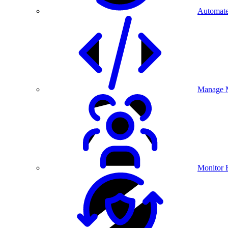
Automate
Manage M
Monitor 