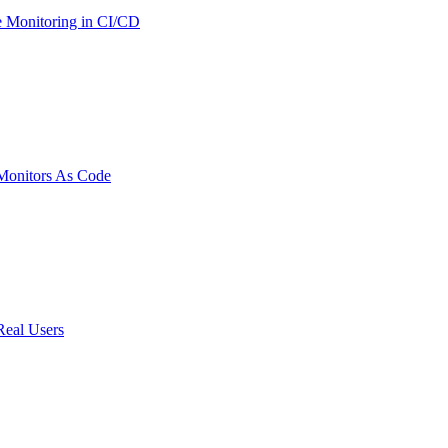
 Monitoring in CI/CD
onitors As Code
Real Users