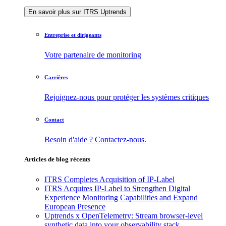
En savoir plus sur ITRS Uptrends
Entreprise et dirigeants
Votre partenaire de monitoring
Carrières
Rejoignez-nous pour protéger les systèmes critiques
Contact
Besoin d'aide ? Contactez-nous.
Articles de blog récents
ITRS Completes Acquisition of IP-Label
ITRS Acquires IP-Label to Strengthen Digital
Experience Monitoring Capabilities and Expand
European Presence
Uptrends x OpenTelemetry: Stream browser-level
synthetic data into your observability stack