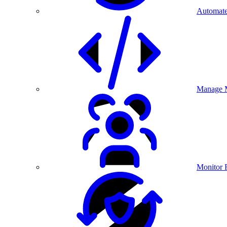
Automate
Manage M
Monitor 