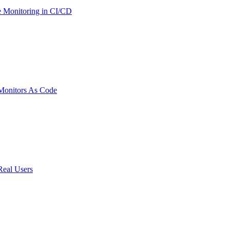
 Monitoring in CI/CD
onitors As Code
Real Users