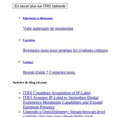
En savoir plus sur ITRS Uptrends
Entreprise et dirigeants
Votre partenaire de monitoring
Carrières
Rejoignez-nous pour protéger les systèmes critiques
Contact
Besoin d'aide ? Contactez-nous.
Articles de blog récents
ITRS Completes Acquisition of IP-Label
ITRS Acquires IP-Label to Strengthen Digital
Experience Monitoring Capabilities and Expand
European Presence
Uptrends x OpenTelemetry: Stream browser-level
synthetic data into your observability stack