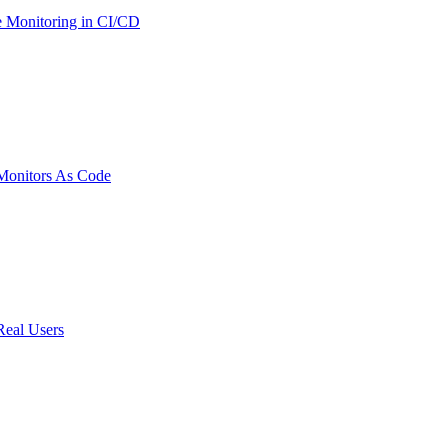
 Monitoring in CI/CD
onitors As Code
Real Users