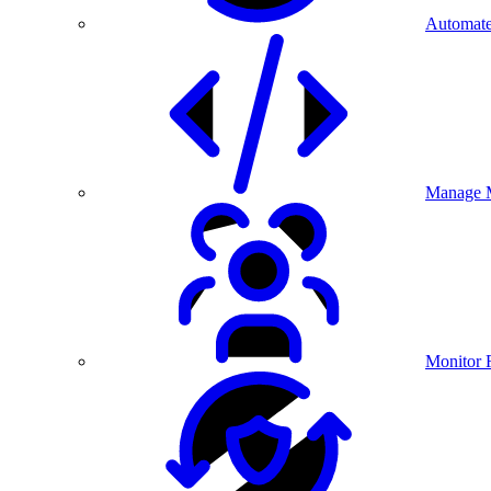
Automate
Manage M
Monitor 