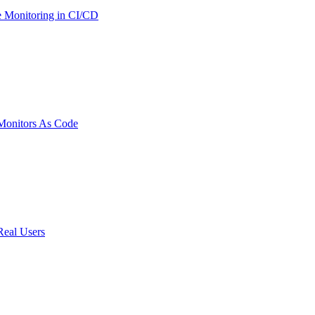
 Monitoring in CI/CD
onitors As Code
Real Users