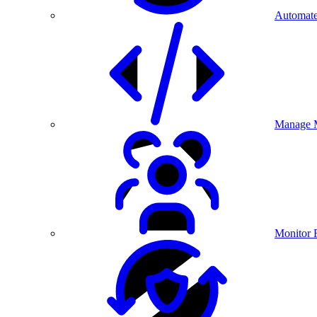
Automate
Manage M
Monitor 