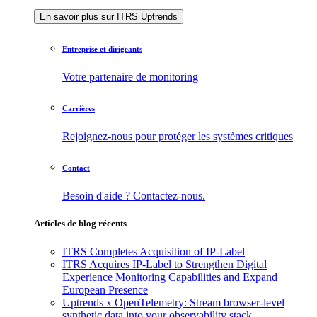
En savoir plus sur ITRS Uptrends
Entreprise et dirigeants
Votre partenaire de monitoring
Carrières
Rejoignez-nous pour protéger les systèmes critiques
Contact
Besoin d'aide ? Contactez-nous.
Articles de blog récents
ITRS Completes Acquisition of IP-Label
ITRS Acquires IP-Label to Strengthen Digital
Experience Monitoring Capabilities and Expand
European Presence
Uptrends x OpenTelemetry: Stream browser-level
synthetic data into your observability stack