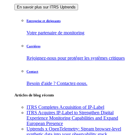
En savoir plus sur ITRS Uptrends
Entreprise et dirigeants
Votre partenaire de monitoring
Carrières
Rejoignez-nous pour protéger les systèmes critiques
Contact
Besoin d'aide ? Contactez-nous.
Articles de blog récents
ITRS Completes Acquisition of IP-Label
ITRS Acquires IP-Label to Strengthen Digital
Experience Monitoring Capabilities and Expand
European Presence
Uptrends x OpenTelemetry: Stream browser-level
synthetic data into your observability stack