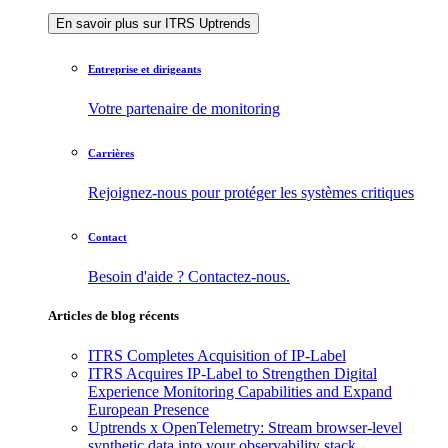
En savoir plus sur ITRS Uptrends
Entreprise et dirigeants
Votre partenaire de monitoring
Carrières
Rejoignez-nous pour protéger les systèmes critiques
Contact
Besoin d'aide ? Contactez-nous.
Articles de blog récents
ITRS Completes Acquisition of IP-Label
ITRS Acquires IP-Label to Strengthen Digital
Experience Monitoring Capabilities and Expand
European Presence
Uptrends x OpenTelemetry: Stream browser-level
synthetic data into your observability stack