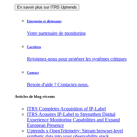
En savoir plus sur ITRS Uptrends
Entreprise et dirigeants
Votre partenaire de monitoring
Carrières
Rejoignez-nous pour protéger les systèmes critiques
Contact
Besoin d'aide ? Contactez-nous.
Articles de blog récents
ITRS Completes Acquisition of IP-Label
ITRS Acquires IP-Label to Strengthen Digital
Experience Monitoring Capabilities and Expand
European Presence
Uptrends x OpenTelemetry: Stream browser-level
synthetic data into your observability stack