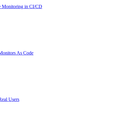
 Monitoring in CI/CD
onitors As Code
Real Users