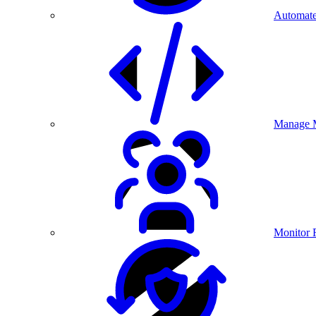
Automate
Manage M
Monitor 