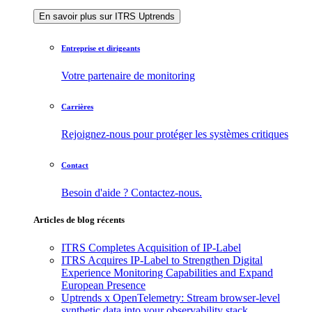
En savoir plus sur ITRS Uptrends
Entreprise et dirigeants
Votre partenaire de monitoring
Carrières
Rejoignez-nous pour protéger les systèmes critiques
Contact
Besoin d'aide ? Contactez-nous.
Articles de blog récents
ITRS Completes Acquisition of IP-Label
ITRS Acquires IP-Label to Strengthen Digital
Experience Monitoring Capabilities and Expand
European Presence
Uptrends x OpenTelemetry: Stream browser-level
synthetic data into your observability stack