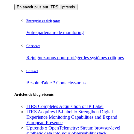
En savoir plus sur ITRS Uptrends
Entreprise et dirigeants
Votre partenaire de monitoring
Carrières
Rejoignez-nous pour protéger les systèmes critiques
Contact
Besoin d'aide ? Contactez-nous.
Articles de blog récents
ITRS Completes Acquisition of IP-Label
ITRS Acquires IP-Label to Strengthen Digital
Experience Monitoring Capabilities and Expand
European Presence
Uptrends x OpenTelemetry: Stream browser-level
synthetic data into your observability stack