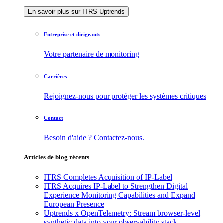
En savoir plus sur ITRS Uptrends
Entreprise et dirigeants
Votre partenaire de monitoring
Carrières
Rejoignez-nous pour protéger les systèmes critiques
Contact
Besoin d'aide ? Contactez-nous.
Articles de blog récents
ITRS Completes Acquisition of IP-Label
ITRS Acquires IP-Label to Strengthen Digital
Experience Monitoring Capabilities and Expand
European Presence
Uptrends x OpenTelemetry: Stream browser-level
synthetic data into your observability stack