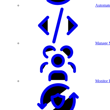
Automate
Manage M
Monitor 