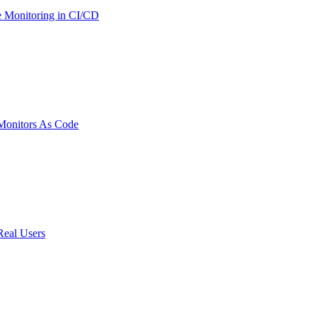
 Monitoring in CI/CD
onitors As Code
Real Users