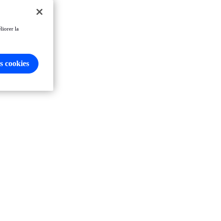
liorer la
s cookies